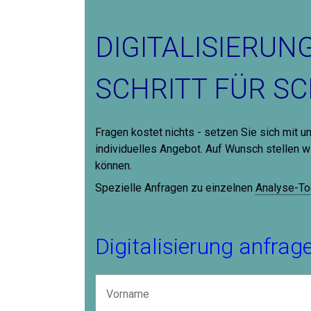
DIGITALISIERUN
SCHRITT FÜR SC
Fragen kostet nichts - setzen Sie sich mit u
individuelles Angebot. Auf Wunsch stellen w
können.
Spezielle Anfragen zu einzelnen
Analyse-Too
Digitalisierung anfrag