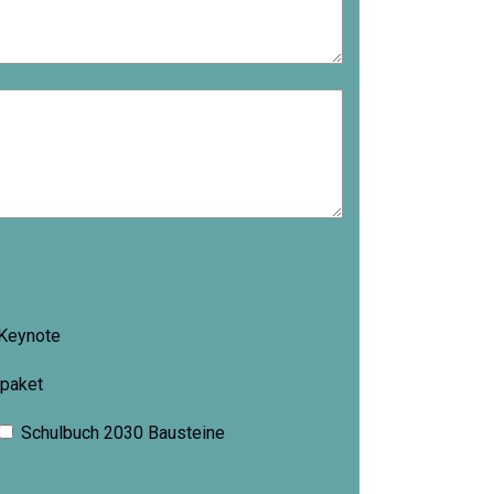
 Keynote
paket
Schulbuch 2030 Bausteine