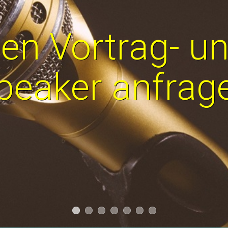
en Vortrag- u
peaker anfrag