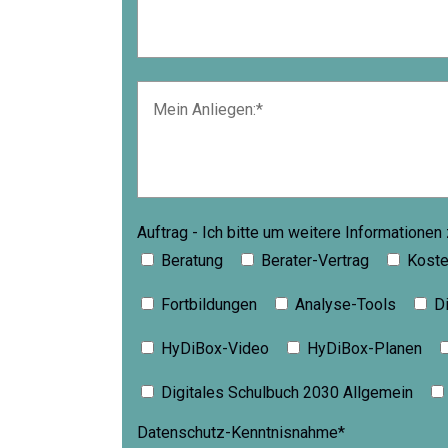
Auftrag - Ich bitte um weitere Informationen
Beratung
Berater-Vertrag
Koste
Fortbildungen
Analyse-Tools
Di
HyDiBox-Video
HyDiBox-Planen
Digitales Schulbuch 2030 Allgemein
Datenschutz-Kenntnisnahme*