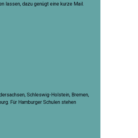
n lassen, dazu genügt eine kurze Mail.
edersachsen, Schleswig-Holstein, Bremen,
urg. Für Hamburger Schulen stehen