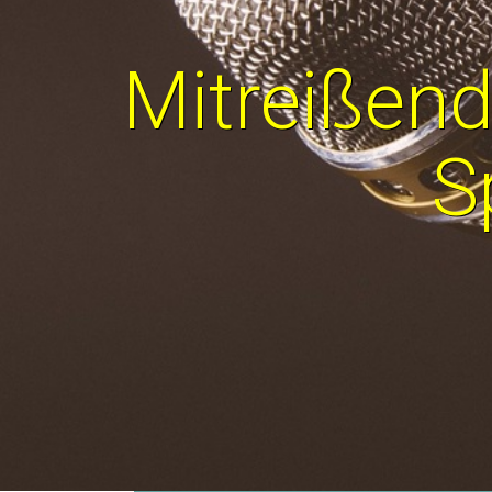
Mitreißend
S