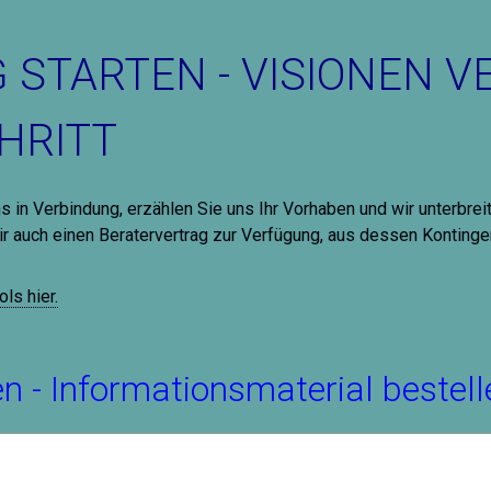
G STARTEN - VISIONEN V
HRITT
ns in Verbindung, erzählen Sie uns Ihr Vorhaben und wir unterbrei
ir auch einen Beratervertrag zur Verfügung, aus dessen Kontinge
ls hier.
en - Informationsmaterial bestell