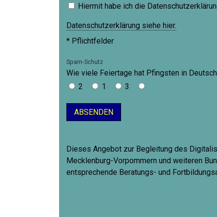
Hiermit habe ich die Datenschutzerkläru
Datenschutzerklärung siehe hier.
* Pflichtfelder
Spam-Schutz
Wie viele Feiertage hat Pfingsten in Deutsc
2
1
3
Dieses Angebot zur Begleitung des Digitalis
Mecklenburg-Vorpommern und weiteren Bunde
entsprechende Beratungs- und Fortbildungs