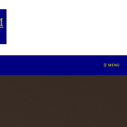
☰ MENÜ