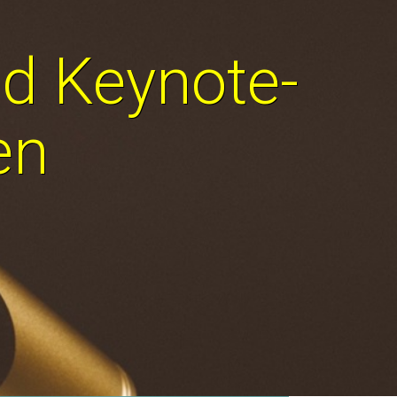
nd Keynote-
en