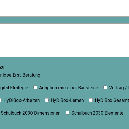
 zu
nlose Erst-Beratung
gital.Strategie
Adaption einzelner Bausteine
Vortrag /
HyDiBox-Arbeiten
HyDiBox-Lernen
HyDiBox Gesamt
Schulbuch 2030 Dimensionen
Schulbuch 2030 Elemente