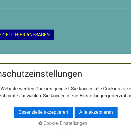
EZIELL HIER ANFRAGEN
schutzeinstellungen
 Website werden Cookies genutzt. Sie können alle Cookies akze
estimmte auswählen. Sie können diese Einstellungen jederzeit ä
Kontakt
Datenschutz
Impressum
© 1998 - 2026 DK Förderzentrum GmbH
Essenzielle akzeptieren
Alle akzeptieren
Cookie-Einstellungen